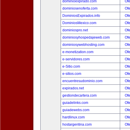
dominioexpirado.com
Ofe
dominiosenoferta.com
Ofe
DominiosExpirados.info
Ofe
DominiosMexico.com
Ofe
dominiospro.net
Ofe
dominiosyhospedajeweb.com
Ofe
dominiosywebhosting.com
Ofe
e-monetization.com
Ofe
e-servidores.com
Ofe
e-Sitio.com
Ofe
e-sitios.com
Ofe
encuentresudominio.com
Ofe
expirados.net
Ofe
gestiondecartera.com
Ofe
guiadelinks.com
Ofe
guiadewebs.com
Ofe
hardlinux.com
Ofe
hostargentina.com
Ofe