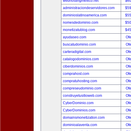
webhostingmexico.net
$6
administraciondeservidores.com
$5
dominioslatinoamerica.com
$5
nomesdedominio.com
$5
monetizatublog.com
$4
ayudaseo.com
Ofe
buscatudominio.com
Ofe
carteradigital.com
Ofe
catalogodominios.com
Ofe
ciberdominios.com
Ofe
comprahost.com
Ofe
compratuhosting.com
Ofe
compreseudominio.com
Ofe
construyetusitioweb.com
Ofe
CyberDominio.com
Ofe
CyberDominios.com
Ofe
domainsmonetization.com
Ofe
dominioalaventa.com
Ofe