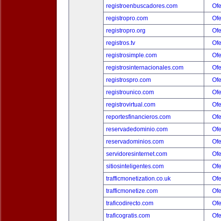
registroenbuscadores.com
Ofe
registropro.com
Ofe
registropro.org
Ofe
registros.tv
Ofe
registrosimple.com
Ofe
registrosinternacionales.com
Ofe
registrospro.com
Ofe
registrounico.com
Ofe
registrovirtual.com
Ofe
reportesfinancieros.com
Ofe
reservadedominio.com
Ofe
reservadominios.com
Ofe
servidoresinternet.com
Ofe
sitiosinteligentes.com
Ofe
trafficmonetization.co.uk
Ofe
trafficmonetize.com
Ofe
traficodirecto.com
Ofe
traficogratis.com
Ofe