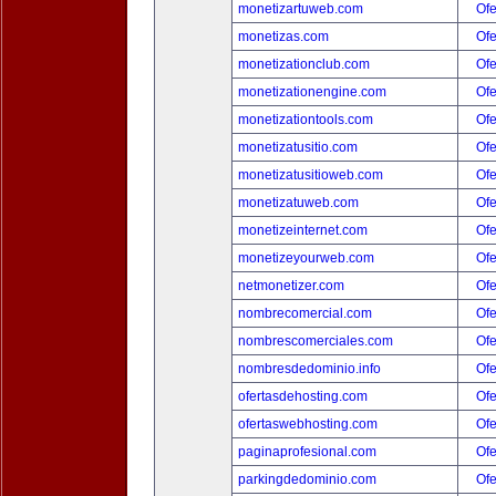
monetizartuweb.com
Ofe
monetizas.com
Ofe
monetizationclub.com
Ofe
monetizationengine.com
Ofe
monetizationtools.com
Ofe
monetizatusitio.com
Ofe
monetizatusitioweb.com
Ofe
monetizatuweb.com
Ofe
monetizeinternet.com
Ofe
monetizeyourweb.com
Ofe
netmonetizer.com
Ofe
nombrecomercial.com
Ofe
nombrescomerciales.com
Ofe
nombresdedominio.info
Ofe
ofertasdehosting.com
Ofe
ofertaswebhosting.com
Ofe
paginaprofesional.com
Ofe
parkingdedominio.com
Ofe